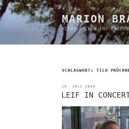
Zum
Inhalt
springen
MARION BR
KLEBT SACHEN INS INTERN
SCHLAGWORT:
TILO PRÜCKN
VERÖFFENTLICHT
10. JULI 2020
AM
LEIF IN CONCER