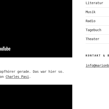
Literatur
Musik
Radio
Tagebuch
Theater
KONTAKT & 
info@marionb
opfhörer gerade. Das war hier so.
von
Charles Pasi
.