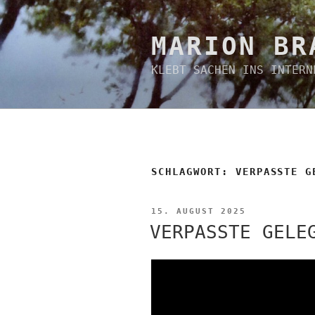
Zum
Inhalt
springen
MARION BR
KLEBT SACHEN INS INTERN
SCHLAGWORT:
VERPASSTE G
VERÖFFENTLICHT
15. AUGUST 2025
AM
VERPASSTE GELE