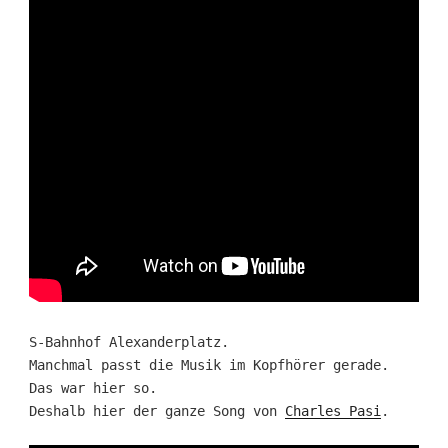
S-Bahnhof Alexanderplatz.
Manchmal passt die Musik im Kopfhörer gerade.
Das war hier so.
Deshalb hier der ganze Song von
Charles Pasi
.