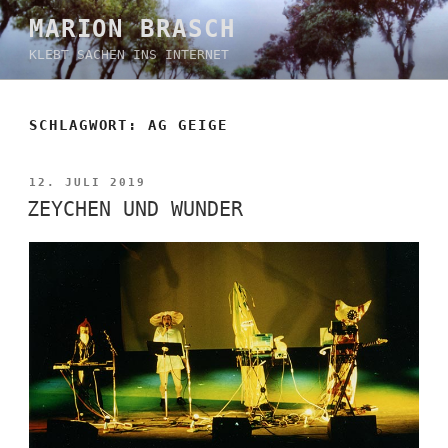
Zum
MARION BRASCH
Inhalt
KLEBT SACHEN INS INTERNET
springen
SCHLAGWORT:
AG GEIGE
VERÖFFENTLICHT
12. JULI 2019
AM
ZEYCHEN UND WUNDER