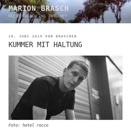
Zum
MARION BRASCH
Inhalt
KLEBT SACHEN INS INTERNET
springen
VERÖFFENTLICHT
28. JUNI 2019
VON
BRASCHEN
AM
KUMMER MIT HALTUNG
Foto: hotel rocco