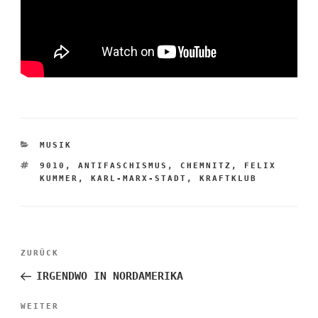
KATEGORIEN
MUSIK
SCHLAGWÖRTER
9010
,
ANTIFASCHISMUS
,
CHEMNITZ
,
FELIX
KUMMER
,
KARL-MARX-STADT
,
KRAFTKLUB
Beitragsnavigation
Vorheriger
ZURÜCK
Beitrag
IRGENDWO IN NORDAMERIKA
Nächster
WEITER