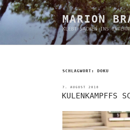
Zum
Inhalt
springen
MARION BR
KLEBT SACHEN INS INTERN
SCHLAGWORT:
DOKU
VERÖFFENTLICHT
7. AUGUST 2018
AM
KULENKAMPFFS S