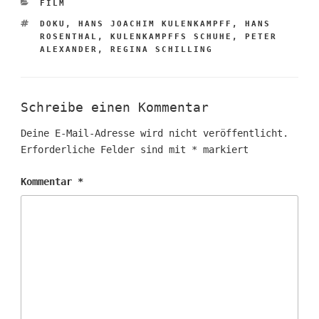
KATEGORIEN
FILM
SCHLAGWÖRTER
DOKU
,
HANS JOACHIM KULENKAMPFF
,
HANS
ROSENTHAL
,
KULENKAMPFFS SCHUHE
,
PETER
ALEXANDER
,
REGINA SCHILLING
Schreibe einen Kommentar
Deine E-Mail-Adresse wird nicht veröffentlicht.
Erforderliche Felder sind mit
*
markiert
Kommentar
*