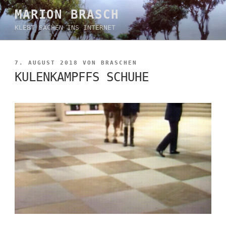
Zum
MARION BRASCH
Inhalt
KLEBT SACHEN INS INTERNET
springen
VERÖFFENTLICHT
7. AUGUST 2018
VON
BRASCHEN
AM
KULENKAMPFFS SCHUHE