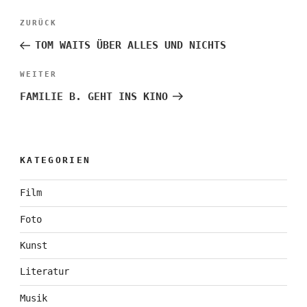
Beitragsnavigation
Vorheriger
ZURÜCK
Beitrag
TOM WAITS ÜBER ALLES UND NICHTS
Nächster
WEITER
Beitrag
FAMILIE B. GEHT INS KINO
KATEGORIEN
Film
Foto
Kunst
Literatur
Musik