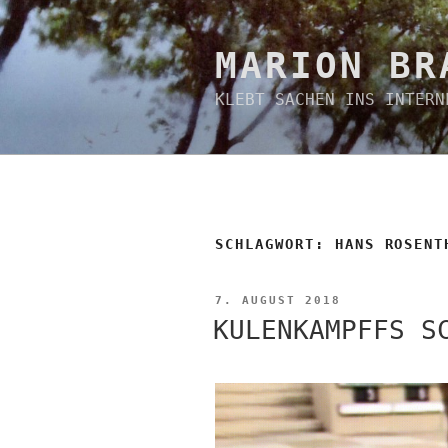
Zum
Inhalt
springen
MARION BR
KLEBT SACHEN INS INTERN
SCHLAGWORT:
HANS ROSENT
VERÖFFENTLICHT
7. AUGUST 2018
AM
KULENKAMPFFS S