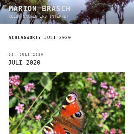
Zum
MARION BRASCH
Inhalt
KLEBT SACHEN INS INTERNET
springen
SCHLAGWORT:
JULI 2020
VERÖFFENTLICHT
31. JULI 2020
AM
JULI 2020