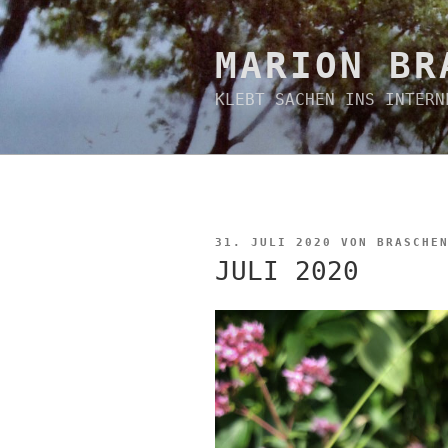
Zum
Inhalt
springen
MARION BR
KLEBT SACHEN INS INTERN
VERÖFFENTLICHT
31. JULI 2020
VON
BRASCHE
AM
JULI 2020