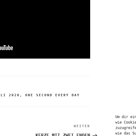
ULI 2020
,
ONE SECOND EVERY DAY
Um dir ei
tion
wie Cooki
WEITER
Nächster
zuzugreif
Beitrag
wie das S
KERZE MIT ZWEI ENDEN