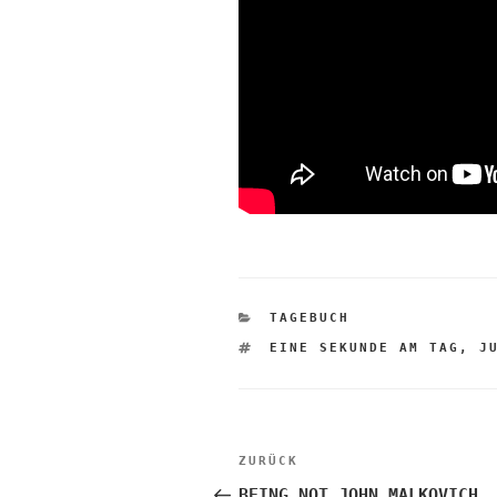
KATEGORIEN
TAGEBUCH
SCHLAGWÖRTER
EINE SEKUNDE AM TAG
,
J
Beitragsnaviga
Vorheriger
ZURÜCK
Beitrag
BEING NOT JOHN MALKOVICH