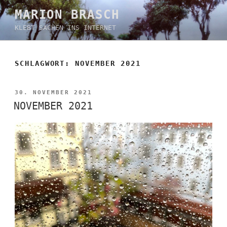
Zum
MARION BRASCH
Inhalt
KLEBT SACHEN INS INTERNET
springen
SCHLAGWORT:
NOVEMBER 2021
VERÖFFENTLICHT
30. NOVEMBER 2021
AM
NOVEMBER 2021