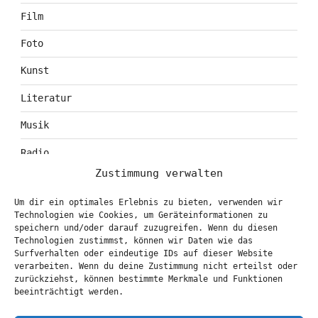
Film
Foto
Kunst
Literatur
Musik
Radio
Zustimmung verwalten
Tagebuch
Um dir ein optimales Erlebnis zu bieten, verwenden wir
Theater
Technologien wie Cookies, um Geräteinformationen zu
speichern und/oder darauf zuzugreifen. Wenn du diesen
Technologien zustimmst, können wir Daten wie das
Surfverhalten oder eindeutige IDs auf dieser Website
KONTAKT & BOOKING
verarbeiten. Wenn du deine Zustimmung nicht erteilst oder
zurückziehst, können bestimmte Merkmale und Funktionen
info@marionbrasch.de
beeinträchtigt werden.