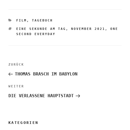
KATEGORIEN
FILM
,
TAGEBUCH
SCHLAGWÖRTER
EINE SEKUNDE AM TAG
,
NOVEMBER 2021
,
ONE
SECOND EVERYDAY
Beitragsnavigation
Vorheriger
ZURÜCK
Beitrag
THOMAS BRASCH IM BABYLON
Nächster
WEITER
Beitrag
DIE VERLASSENE HAUPTSTADT
KATEGORIEN