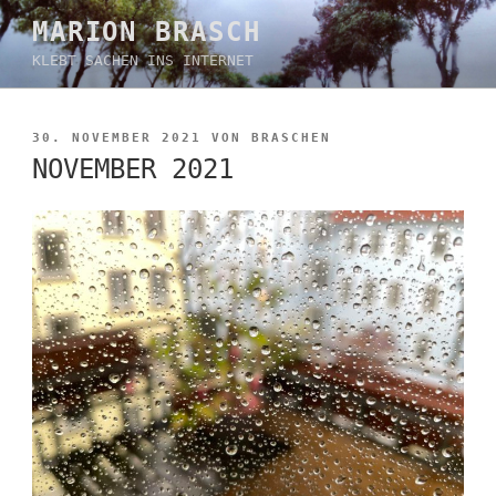
Zum
MARION BRASCH
Inhalt
KLEBT SACHEN INS INTERNET
springen
VERÖFFENTLICHT
30. NOVEMBER 2021
VON
BRASCHEN
AM
NOVEMBER 2021