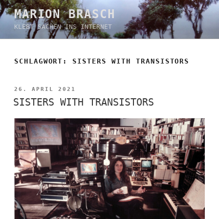
Zum
MARION BRASCH
Inhalt
KLEBT SACHEN INS INTERNET
springen
SCHLAGWORT:
SISTERS WITH TRANSISTORS
VERÖFFENTLICHT
26. APRIL 2021
AM
SISTERS WITH TRANSISTORS