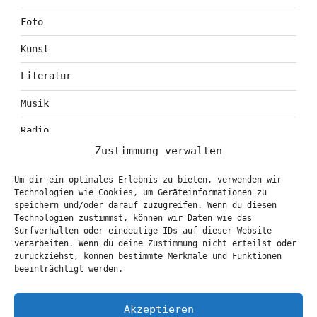
Foto
Kunst
Literatur
Musik
Radio
Zustimmung verwalten
Tagebuch
Um dir ein optimales Erlebnis zu bieten, verwenden wir
Theater
Technologien wie Cookies, um Geräteinformationen zu
speichern und/oder darauf zuzugreifen. Wenn du diesen
Technologien zustimmst, können wir Daten wie das
Surfverhalten oder eindeutige IDs auf dieser Website
KONTAKT & BOOKING
verarbeiten. Wenn du deine Zustimmung nicht erteilst oder
zurückziehst, können bestimmte Merkmale und Funktionen
info@marionbrasch.de
beeinträchtigt werden.
Akzeptieren