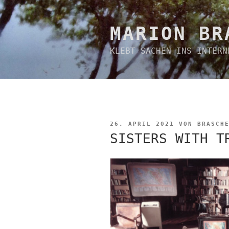
Zum
Inhalt
springen
MARION BR
KLEBT SACHEN INS INTERN
VERÖFFENTLICHT
26. APRIL 2021
VON
BRASCH
AM
SISTERS WITH T