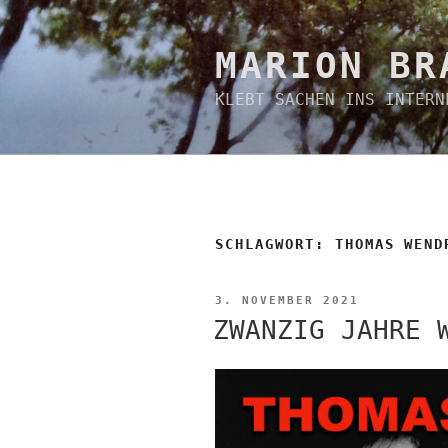
Zum
Inhalt
springen
MARION BR
KLEBT SACHEN INS INTERN
SCHLAGWORT:
THOMAS WEND
VERÖFFENTLICHT
3. NOVEMBER 2021
AM
ZWANZIG JAHRE 