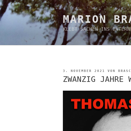
Zum
Inhalt
springen
MARION BR
KLEBT SACHEN INS INTERN
VERÖFFENTLICHT
3. NOVEMBER 2021
VON
BRAS
AM
ZWANZIG JAHRE 