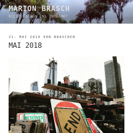
Zum
MARION BRASCH
Inhalt
KLEBT SACHEN INS INTERNET
springen
VERÖFFENTLICHT
31. MAI 2018
VON
BRASCHEN
AM
MAI 2018