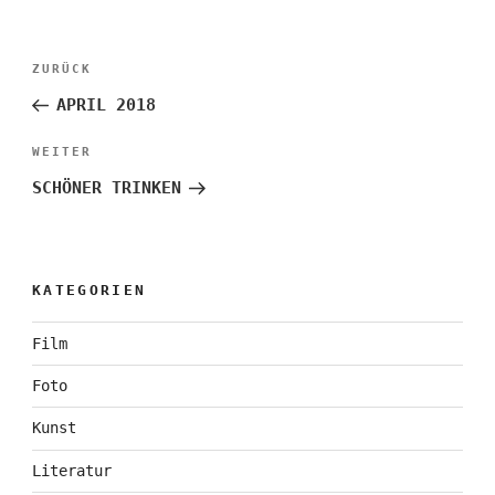
Beitragsnavigation
Vorheriger
ZURÜCK
Beitrag
APRIL 2018
Nächster
WEITER
Beitrag
SCHÖNER TRINKEN
KATEGORIEN
Film
Foto
Kunst
Literatur