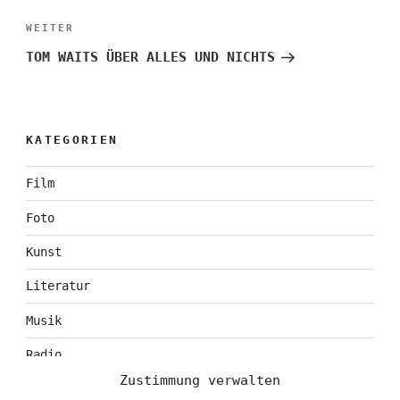
Nächster
WEITER
Beitrag
TOM WAITS ÜBER ALLES UND NICHTS
KATEGORIEN
Film
Foto
Kunst
Literatur
Musik
Radio
Zustimmung verwalten
Tagebuch