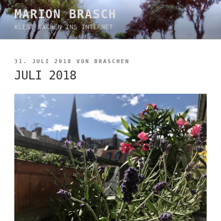
Zum
MARION BRASCH
Inhalt
KLEBT SACHEN INS INTERNET
springen
VERÖFFENTLICHT
31. JULI 2018
VON
BRASCHEN
AM
JULI 2018