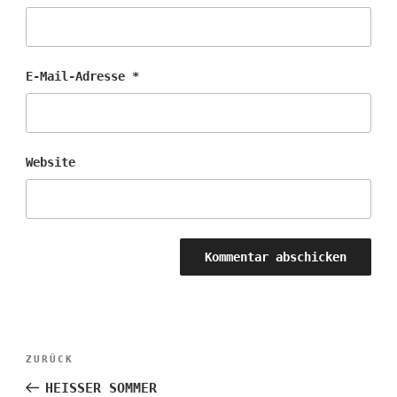
E-Mail-Adresse
*
Website
Beitragsnavigation
Vorheriger
ZURÜCK
Beitrag
HEISSER SOMMER