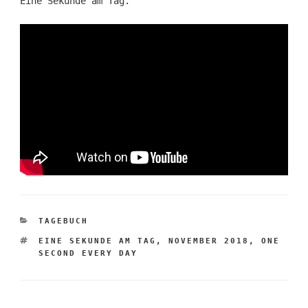
Eine Sekunde am Tag.
KATEGORIEN
TAGEBUCH
SCHLAGWÖRTER
EINE SEKUNDE AM TAG
,
NOVEMBER 2018
,
ONE
SECOND EVERY DAY