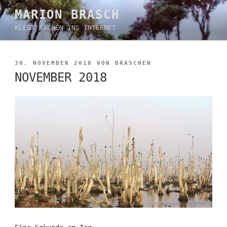
Zum
MARION BRASCH
Inhalt
KLEBT SACHEN INS INTERNET
springen
VERÖFFENTLICHT
30. NOVEMBER 2018
VON
BRASCHEN
AM
NOVEMBER 2018