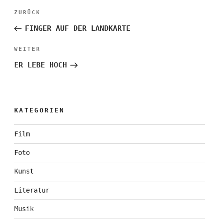
Beitragsnavigation
Vorheriger
ZURÜCK
Beitrag
FINGER AUF DER LANDKARTE
Nächster
WEITER
Beitrag
ER LEBE HOCH
KATEGORIEN
Film
Foto
Kunst
Literatur
Musik