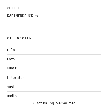
Nächster
WEITER
Beitrag
KABINENDRUCK
KATEGORIEN
Film
Foto
Kunst
Literatur
Musik
Radio
Zustimmung verwalten
Tagebuch