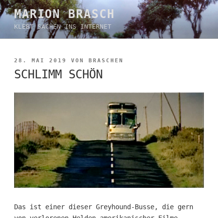
Zum
MARION BRASCH
Inhalt
KLEBT SACHEN INS INTERNET
springen
VERÖFFENTLICHT
28. MAI 2019
VON
BRASCHEN
AM
SCHLIMM SCHÖN
Das ist einer dieser Greyhound-Busse, die gern