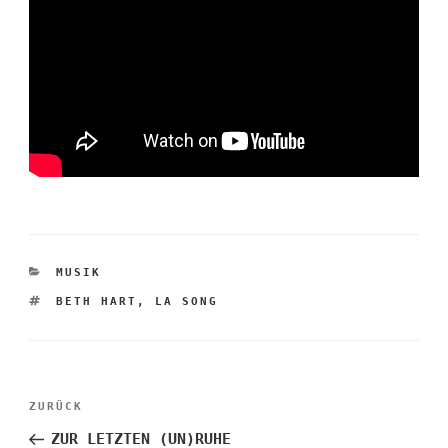
KATEGORIEN
MUSIK
SCHLAGWÖRTER
BETH HART
,
LA SONG
Beitragsnavigation
Vorheriger
ZURÜCK
Beitrag
ZUR LETZTEN (UN)RUHE