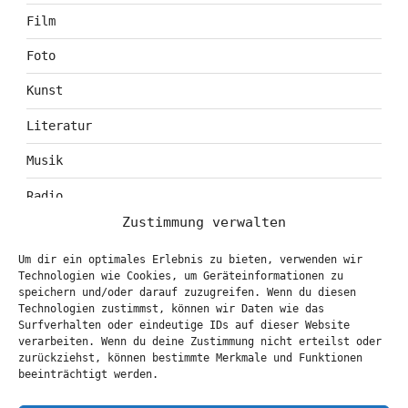
Film
Foto
Kunst
Literatur
Musik
Radio
Zustimmung verwalten
Tagebuch
Um dir ein optimales Erlebnis zu bieten, verwenden wir
Theater
Technologien wie Cookies, um Geräteinformationen zu
speichern und/oder darauf zuzugreifen. Wenn du diesen
Technologien zustimmst, können wir Daten wie das
Surfverhalten oder eindeutige IDs auf dieser Website
KONTAKT & BOOKING
verarbeiten. Wenn du deine Zustimmung nicht erteilst oder
zurückziehst, können bestimmte Merkmale und Funktionen
info@marionbrasch.de
beeinträchtigt werden.