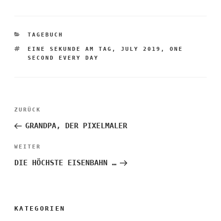
KATEGORIEN
TAGEBUCH
SCHLAGWÖRTER
EINE SEKUNDE AM TAG
,
JULY 2019
,
ONE
SECOND EVERY DAY
Beitragsnavigation
Vorheriger
ZURÜCK
Beitrag
GRANDPA, DER PIXELMALER
Nächster
WEITER
Beitrag
DIE HÖCHSTE EISENBAHN …
KATEGORIEN