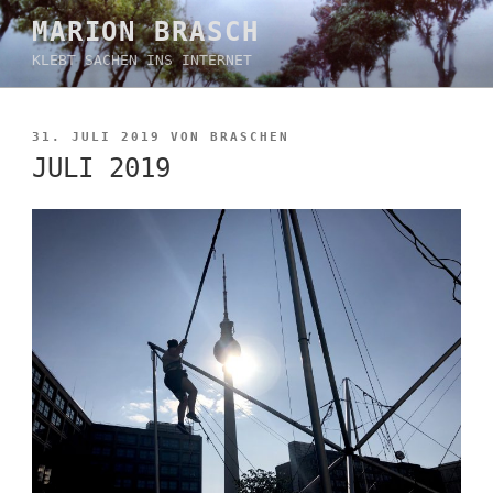
Zum
MARION BRASCH
Inhalt
KLEBT SACHEN INS INTERNET
springen
VERÖFFENTLICHT
31. JULI 2019
VON
BRASCHEN
AM
JULI 2019