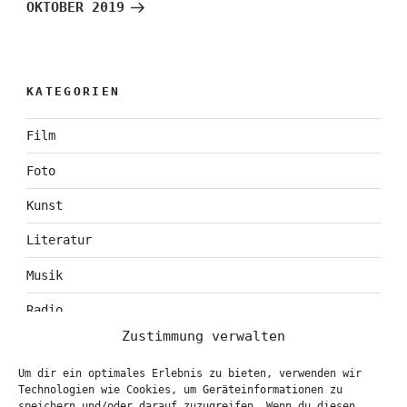
Beitrag
OKTOBER 2019
KATEGORIEN
Film
Foto
Kunst
Literatur
Musik
Radio
Zustimmung verwalten
Tagebuch
Um dir ein optimales Erlebnis zu bieten, verwenden wir
Theater
Technologien wie Cookies, um Geräteinformationen zu
speichern und/oder darauf zuzugreifen. Wenn du diesen