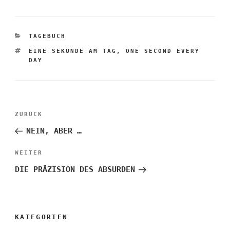
KATEGORIEN
TAGEBUCH
SCHLAGWÖRTER
EINE SEKUNDE AM TAG
,
ONE SECOND EVERY
DAY
Beitragsnavigation
Vorheriger
ZURÜCK
Beitrag
NEIN, ABER …
Nächster
WEITER
Beitrag
DIE PRÄZISION DES ABSURDEN
KATEGORIEN