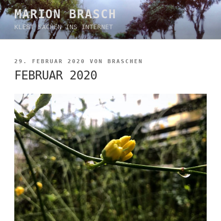
Zum
MARION BRASCH
Inhalt
KLEBT SACHEN INS INTERNET
springen
VERÖFFENTLICHT
29. FEBRUAR 2020
VON
BRASCHEN
AM
FEBRUAR 2020