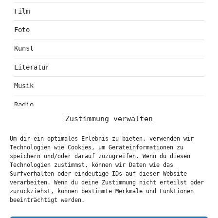
Film
Foto
Kunst
Literatur
Musik
Radio
Zustimmung verwalten
Tagebuch
Um dir ein optimales Erlebnis zu bieten, verwenden wir
Theater
Technologien wie Cookies, um Geräteinformationen zu
speichern und/oder darauf zuzugreifen. Wenn du diesen
Technologien zustimmst, können wir Daten wie das
Surfverhalten oder eindeutige IDs auf dieser Website
KONTAKT & BOOKING
verarbeiten. Wenn du deine Zustimmung nicht erteilst oder
zurückziehst, können bestimmte Merkmale und Funktionen
info@marionbrasch.de
beeinträchtigt werden.