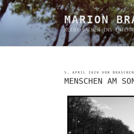
Zum
Inhalt
springen
MARION BR
KLEBT SACHEN INS INTERN
VERÖFFENTLICHT
5. APRIL 2020
VON
BRASCHE
AM
MENSCHEN AM SO