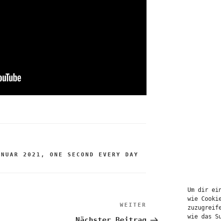
ANUAR 2021
,
ONE SECOND EVERY DAY
Um dir ei
tion
wie Cooki
WEITER
Nächster
zuzugreif
Beitrag
wie das S
Nächster Beitrag