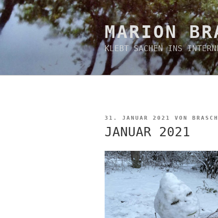
Zum
Inhalt
springen
MARION BR
KLEBT SACHEN INS INTERN
VERÖFFENTLICHT
31. JANUAR 2021
VON
BRASC
AM
JANUAR 2021