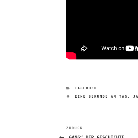
KATEGORIEN
TAGEBUCH
SCHLAGWÖRTER
EINE SEKUNDE AM TAG
,
J
Beitragsnaviga
Vorheriger
ZURÜCK
Beitrag
„GANG“ DER GESCHICHTE