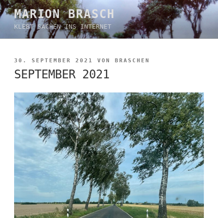
Zum
MARION BRASCH
Inhalt
KLEBT SACHEN INS INTERNET
springen
VERÖFFENTLICHT
30. SEPTEMBER 2021
VON
BRASCHEN
AM
SEPTEMBER 2021