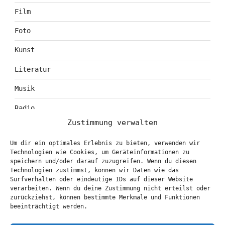
Film
Foto
Kunst
Literatur
Musik
Radio
Zustimmung verwalten
Tagebuch
Um dir ein optimales Erlebnis zu bieten, verwenden wir
Theater
Technologien wie Cookies, um Geräteinformationen zu
speichern und/oder darauf zuzugreifen. Wenn du diesen
Technologien zustimmst, können wir Daten wie das
Surfverhalten oder eindeutige IDs auf dieser Website
KONTAKT & BOOKING
verarbeiten. Wenn du deine Zustimmung nicht erteilst oder
zurückziehst, können bestimmte Merkmale und Funktionen
info@marionbrasch.de
beeinträchtigt werden.