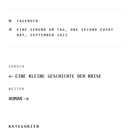
KATEGORIEN
TAGEBUCH
SCHLAGWÖRTER
EINE SEKUND AM TAG
,
ONE SECOND EVERY
DAY
,
SEPTEMBER 2021
Beitragsnavigation
Vorheriger
ZURÜCK
Beitrag
EINE KLEINE GESCHICHTE DER KRISE
Nächster
WEITER
Beitrag
HUMAN
KATEGORIEN