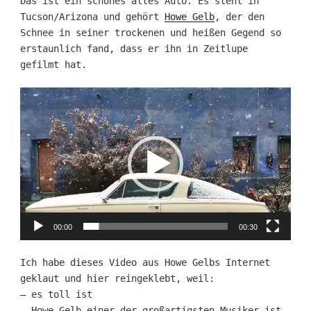
Das ist ein schönes altes Auto. Es steht in
Tucson/Arizona und gehört
Howe Gelb
, der den
Schnee in seiner trockenen und heißen Gegend so
erstaunlich fand, dass er ihn in Zeitlupe
gefilmt hat.
Video-
Player
00:00
00:30
Ich habe dieses Video aus Howe Gelbs Internet
geklaut und hier reingeklebt, weil:
– es toll ist
– Howe Gelb einer der großartigsten Musiker ist,