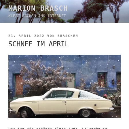
Zum
MARION BRASCH
Inhalt
KLEBT SACHEN INS INTERNET
springen
VERÖFFENTLICHT
21. APRIL 2022
VON
BRASCHEN
AM
SCHNEE IM APRIL