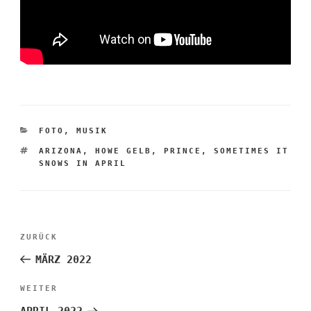
KATEGORIEN
FOTO
,
MUSIK
SCHLAGWÖRTER
ARIZONA
,
HOWE GELB
,
PRINCE
,
SOMETIMES IT
SNOWS IN APRIL
Beitragsnavigation
Vorheriger
ZURÜCK
Beitrag
MÄRZ 2022
Nächster
WEITER
Beitrag