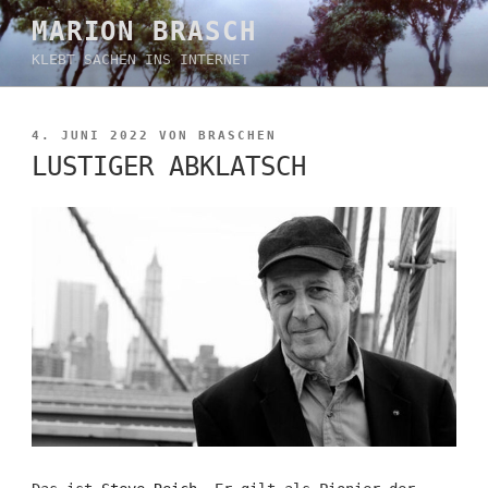
Zum
MARION BRASCH
Inhalt
KLEBT SACHEN INS INTERNET
springen
VERÖFFENTLICHT
4. JUNI 2022
VON
BRASCHEN
AM
LUSTIGER ABKLATSCH