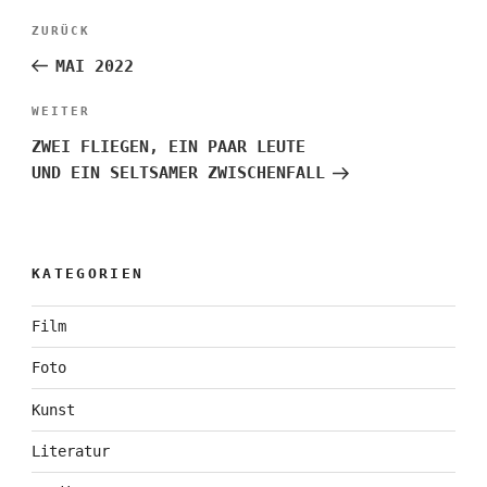
Beitragsnavigation
Vorheriger
ZURÜCK
Beitrag
MAI 2022
Nächster
WEITER
Beitrag
ZWEI FLIEGEN, EIN PAAR LEUTE
UND EIN SELTSAMER ZWISCHENFALL
KATEGORIEN
Film
Foto
Kunst
Literatur