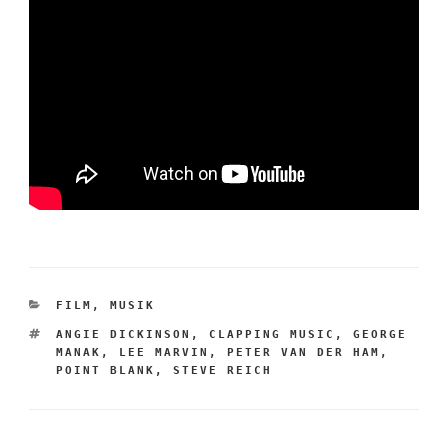
KATEGORIEN
FILM
,
MUSIK
SCHLAGWÖRTER
ANGIE DICKINSON
,
CLAPPING MUSIC
,
GEORGE
MANAK
,
LEE MARVIN
,
PETER VAN DER HAM
,
POINT BLANK
,
STEVE REICH