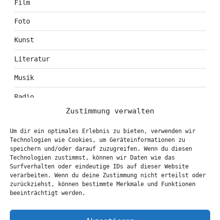
Film
Foto
Kunst
Literatur
Musik
Radio
Zustimmung verwalten
Tagebuch
Um dir ein optimales Erlebnis zu bieten, verwenden wir
Theater
Technologien wie Cookies, um Geräteinformationen zu
speichern und/oder darauf zuzugreifen. Wenn du diesen
Technologien zustimmst, können wir Daten wie das
Surfverhalten oder eindeutige IDs auf dieser Website
KONTAKT & BOOKING
verarbeiten. Wenn du deine Zustimmung nicht erteilst oder
zurückziehst, können bestimmte Merkmale und Funktionen
info@marionbrasch.de
beeinträchtigt werden.