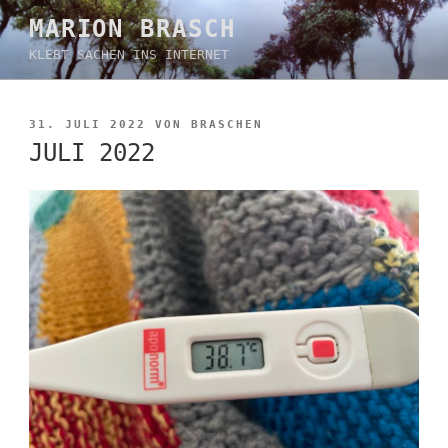
Zum
MARION BRASCH
Inhalt
KLEBT SACHEN INS INTERNET
springen
VERÖFFENTLICHT
31. JULI 2022
VON
BRASCHEN
AM
JULI 2022