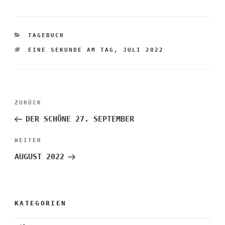
KATEGORIEN
TAGEBUCH
SCHLAGWÖRTER
EINE SEKUNDE AM TAG
,
JULI 2022
Beitragsnavigation
Vorheriger
ZURÜCK
Beitrag
DER SCHÖNE 27. SEPTEMBER
Nächster
WEITER
Beitrag
AUGUST 2022
KATEGORIEN