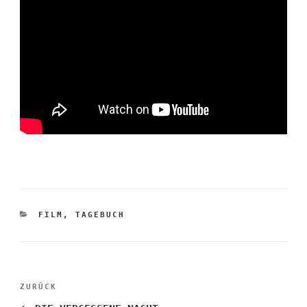
KATEGORIEN
FILM
,
TAGEBUCH
Beitragsnavigation
Vorheriger
ZURÜCK
Beitrag