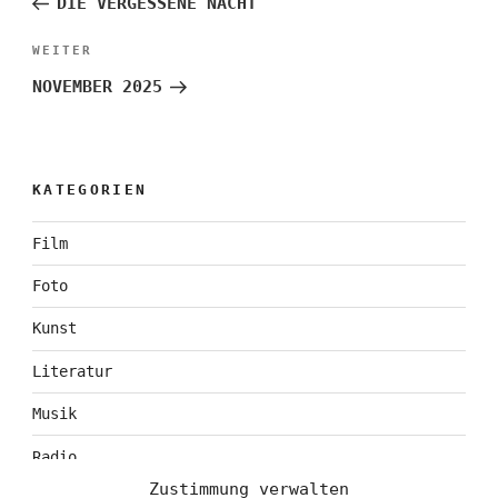
DIE VERGESSENE NACHT
Nächster
WEITER
Beitrag
NOVEMBER 2025
KATEGORIEN
Film
Foto
Kunst
Literatur
Musik
Radio
Zustimmung verwalten