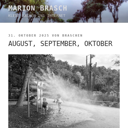
Zum
MARION BRASCH
Inhalt
KLEBT SACHEN INS INTERNET
springen
VERÖFFENTLICHT
31. OKTOBER 2025
VON
BRASCHEN
AM
AUGUST, SEPTEMBER, OKTOBER