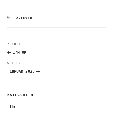
KATEGORIEN
TAGEBUCH
Beitragsnavigation
Vorheriger
ZURÜCK
Beitrag
I’M OK
Nächster
WEITER
Beitrag
FEBRUAR 2026
KATEGORIEN
Film