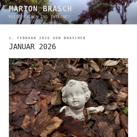
Zum
MARION BRASCH
Inhalt
KLEBT SACHEN INS INTERNET
springen
VERÖFFENTLICHT
1. FEBRUAR 2026
VON
BRASCHEN
AM
JANUAR 2026