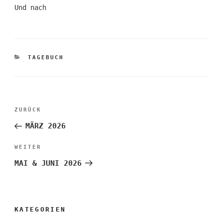
Und nach
KATEGORIEN
TAGEBUCH
Beitragsnavigation
Vorheriger
ZURÜCK
Beitrag
MÄRZ 2026
Nächster
WEITER
Beitrag
MAI & JUNI 2026
KATEGORIEN