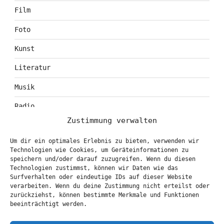
Film
Foto
Kunst
Literatur
Musik
Radio
Zustimmung verwalten
Tagebuch
Um dir ein optimales Erlebnis zu bieten, verwenden wir
Theater
Technologien wie Cookies, um Geräteinformationen zu
speichern und/oder darauf zuzugreifen. Wenn du diesen
Technologien zustimmst, können wir Daten wie das
Surfverhalten oder eindeutige IDs auf dieser Website
KONTAKT & BOOKING
verarbeiten. Wenn du deine Zustimmung nicht erteilst oder
zurückziehst, können bestimmte Merkmale und Funktionen
info@marionbrasch.de
beeinträchtigt werden.