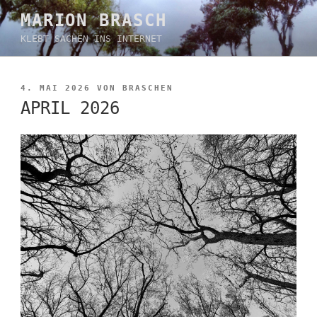
Zum
MARION BRASCH
Inhalt
KLEBT SACHEN INS INTERNET
springen
VERÖFFENTLICHT
4. MAI 2026
VON
BRASCHEN
AM
APRIL 2026