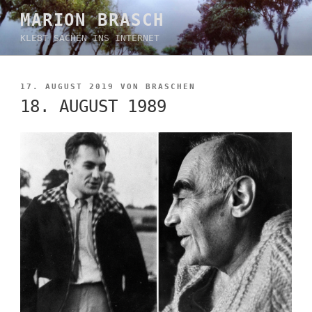
Zum
MARION BRASCH
Inhalt
KLEBT SACHEN INS INTERNET
springen
VERÖFFENTLICHT
17. AUGUST 2019
VON
BRASCHEN
AM
18. AUGUST 1989