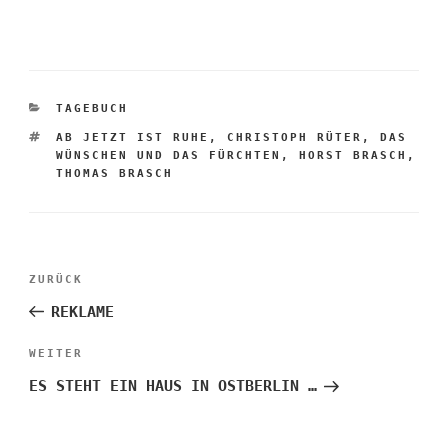
KATEGORIEN
TAGEBUCH
SCHLAGWÖRTER
AB JETZT IST RUHE
,
CHRISTOPH RÜTER
,
DAS
WÜNSCHEN UND DAS FÜRCHTEN
,
HORST BRASCH
,
THOMAS BRASCH
Beitragsnavigation
Vorheriger
ZURÜCK
Beitrag
REKLAME
Nächster
WEITER
Beitrag
ES STEHT EIN HAUS IN OSTBERLIN …