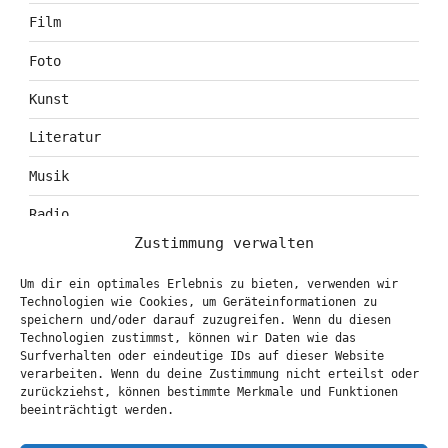
Film
Foto
Kunst
Literatur
Musik
Radio
Zustimmung verwalten
Tagebuch
Um dir ein optimales Erlebnis zu bieten, verwenden wir
Theater
Technologien wie Cookies, um Geräteinformationen zu
speichern und/oder darauf zuzugreifen. Wenn du diesen
Technologien zustimmst, können wir Daten wie das
Surfverhalten oder eindeutige IDs auf dieser Website
KONTAKT & BOOKING
verarbeiten. Wenn du deine Zustimmung nicht erteilst oder
zurückziehst, können bestimmte Merkmale und Funktionen
info@marionbrasch.de
beeinträchtigt werden.