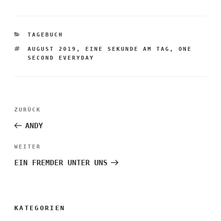
KATEGORIEN
TAGEBUCH
SCHLAGWÖRTER
AUGUST 2019
,
EINE SEKUNDE AM TAG
,
ONE
SECOND EVERYDAY
Beitragsnavigation
Vorheriger
ZURÜCK
Beitrag
ANDY
Nächster
WEITER
Beitrag
EIN FREMDER UNTER UNS
KATEGORIEN