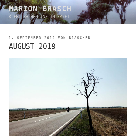
Zum
MARION BRASCH
Inhalt
KLEBT SACHEN INS INTERNET
springen
VERÖFFENTLICHT
1. SEPTEMBER 2019
VON
BRASCHEN
AM
AUGUST 2019