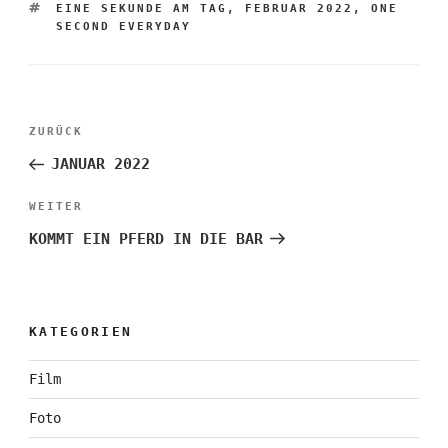
SCHLAGWÖRTER
EINE SEKUNDE AM TAG
,
FEBRUAR 2022
,
ONE
SECOND EVERYDAY
Beitragsnavigation
Vorheriger
ZURÜCK
Beitrag
JANUAR 2022
Nächster
WEITER
Beitrag
KOMMT EIN PFERD IN DIE BAR
KATEGORIEN
Film
Foto