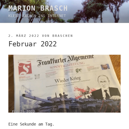
Zum
MARION BRASCH
Inhalt
KLEBT SACHEN INS INTERNET
springen
VERÖFFENTLICHT
2. MÄRZ 2022
VON
BRASCHEN
AM
Februar 2022
Eine Sekunde am Tag.